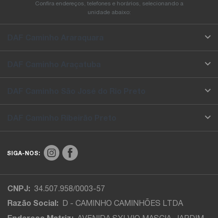
Confira endereços, telefones e horários, selecionando a
unidade abaixo:
DAF Caminho Araraquara
DAF Caminho Araçatuba
DAF Caminho São José do Rio Preto
DAF Caminho Ribeirão Preto
SIGA-NOS:
CNPJ:
34.507.958/0003-57
Razão Social:
D - CAMINHO CAMINHÕES LTDA
Endereço Matriz:
AVENIDA SYLVIO MASCIA, JARDIM