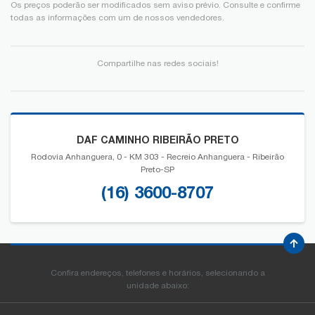
Os preços poderão ser modificados sem aviso prévio. Consulte e confirme
todas as informações com um de nossos vendedores.
Compartilhe nas redes sociais!
DAF CAMINHO RIBEIRÃO PRETO
Rodovia Anhanguera, 0 - KM 303 - Recreio Anhanguera - Ribeirão
Preto-SP
(16) 3600-8707
Confira endereços, telefones e horários, selecionando a
unidade abaixo: