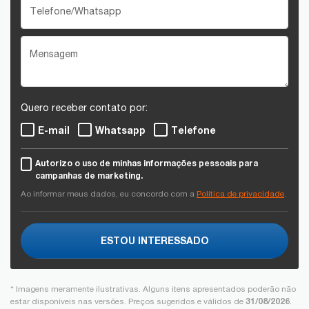
Quero receber contato por:
E-mail
Whatsapp
Telefone
Autorizo o uso de minhas informações pessoais para
campanhas de marketing.
Ao informar meus dados, eu concordo com a
Política de privacidade
.
ESTOU INTERESSADO
* Imagens meramente ilustrativas. Alguns itens apresentados poderão não
31/08/2026
estar disponíveis nas versões. Preços sugeridos e válidos de
.